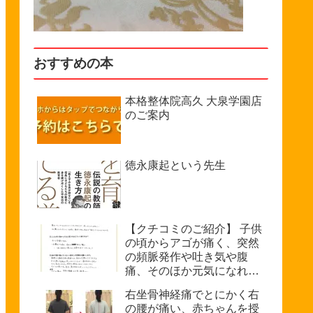
おすすめの本
本格整体院高久 大泉学園店
のご案内
徳永康起という先生
【クチコミのご紹介】 子供
の頃からアゴが痛く、突然
の頻脈発作や吐き気や腹
痛、そのほか元気になれな
い、などで悩んでいたが病
右坐骨神経痛でとにかく右
院では原因不明を診断され
の腰が痛い、赤ちゃんを授
た。（33歳・女性）