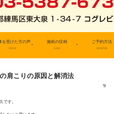
体を受けた方の声
施術の症例
ご予約方法
voice
case
reserve
由の肩こりの原因と解消法
久です。