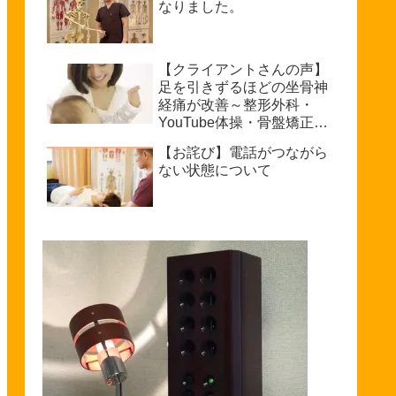
なりました。
【クライアントさんの声】
足を引きずるほどの坐骨神
経痛が改善～整形外科・
YouTube体操・骨盤矯正で
もダメだった私が普通に歩
【お詫び】電話がつながら
けるまで～坐骨神経痛を治
ない状態について
療できる整体を探している
方へ