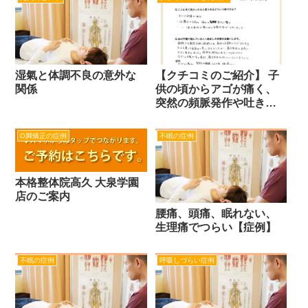
湿氣と体調不良の意外な
【クチコミのご紹介】 子
関係
供の頃からアゴが痛く、
突然の頻脈発作や吐き気
や腹痛、そのほか元気に
なれない、などで悩んで
O脚矯正の症例
不眠の症例
いたが病院では原因不明
を診断された。（33歳・
女性）
本格整体院高久 大泉学園
店のご案内
腰痛、頭痛、眠れない、
生理痛でつらい【症例】
不眠の症例
呼吸しづらい症例