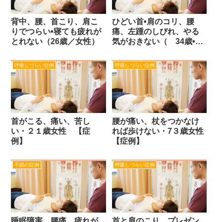
背中、腰、首こり、肩こ
ひどい首•肩のコリ、腰
りでつらい•寝ても疲れが
痛、左踵のしびれ、やる
とれない（26歳／女性）
気がおきない（ 34歳•女
性 ）
呼吸しづらい症例
呼吸しづらい症例
首がこる、痛い、苦し
腰が痛い、杖をつかなけ
い・２１歳女性 【症
れば歩けない・7３歳女性
例】
【症例】
不眠の症例
呼吸しづらい症例
睡眠障害、腰痛、疲れが
首と肩のこり、プレゼン