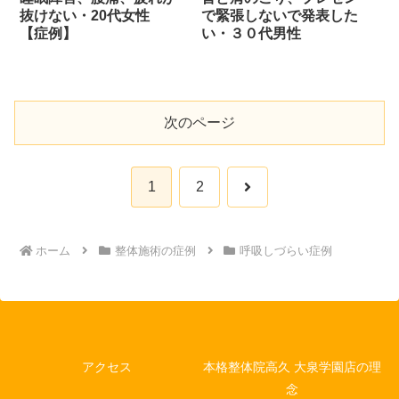
抜けない・20代女性
で緊張しないで発表した
【症例】
い・３０代男性
次のページ
次
1
2
へ
ホーム
整体施術の症例
呼吸しづらい症例
アクセス
本格整体院高久 大泉学園店の理
念