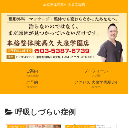
本格整体院高久 大泉学園店
ご案内
プロフィール
information
profile
ご予約
アクセス 大泉学園駅3分
reserve
access
呼吸しづらい症例
元気のヒント
クライアントさんの声