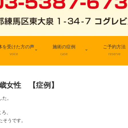
体を受けた方の声
施術の症例
ご予約方法
voice
case
reserve
歳女性 【症例】
した。
ころ、
たそうです。