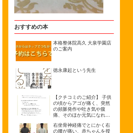
おすすめの本
本格整体院高久 大泉学園店
のご案内
徳永康起という先生
【クチコミのご紹介】 子供
の頃からアゴが痛く、突然
の頻脈発作や吐き気や腹
痛、そのほか元気になれな
い、などで悩んでいたが病
右坐骨神経痛でとにかく右
院では原因不明を診断され
の腰が痛い、赤ちゃんを授
た。（33歳・女性）