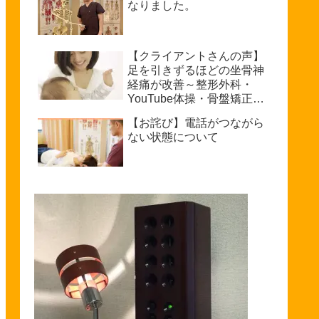
なりました。
【クライアントさんの声】
足を引きずるほどの坐骨神
経痛が改善～整形外科・
YouTube体操・骨盤矯正で
もダメだった私が普通に歩
【お詫び】電話がつながら
けるまで～坐骨神経痛を治
ない状態について
療できる整体を探している
方へ