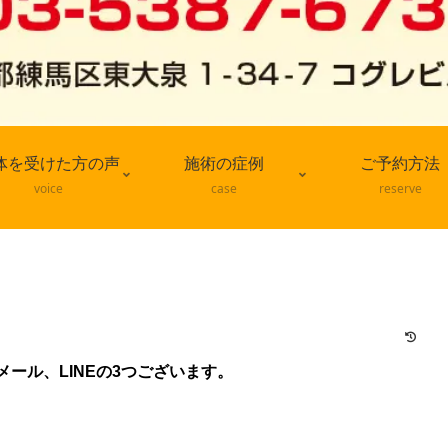
体を受けた方の声
施術の症例
ご予約方法
voice
case
reserve
ール、LINEの3つございます。