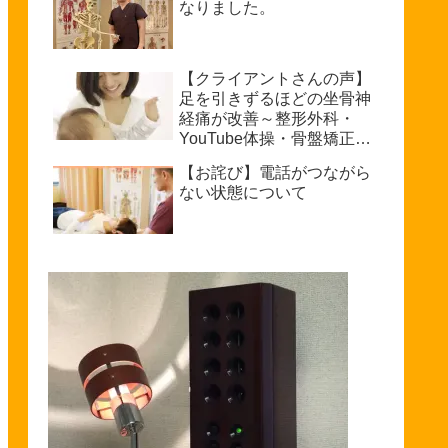
なりました。
【クライアントさんの声】
足を引きずるほどの坐骨神
経痛が改善～整形外科・
YouTube体操・骨盤矯正で
もダメだった私が普通に歩
【お詫び】電話がつながら
けるまで～坐骨神経痛を治
ない状態について
療できる整体を探している
方へ