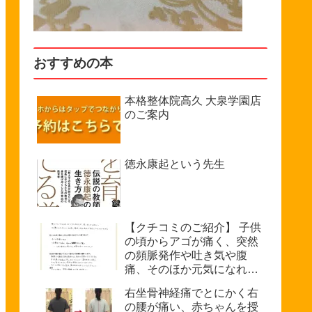
おすすめの本
本格整体院高久 大泉学園店
のご案内
徳永康起という先生
【クチコミのご紹介】 子供
の頃からアゴが痛く、突然
の頻脈発作や吐き気や腹
痛、そのほか元気になれな
い、などで悩んでいたが病
右坐骨神経痛でとにかく右
院では原因不明を診断され
の腰が痛い、赤ちゃんを授
た。（33歳・女性）