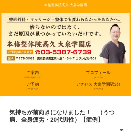
本格整体院高久 大泉学園店
ご案内
プロフィール
information
profile
ご予約
アクセス 大泉学園駅3分
reserve
access
気持ちが前向きになりました！ （うつ
病、全身疲労・20代男性）【症例】