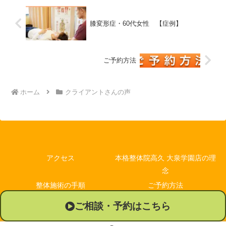
膝変形症・60代女性 【症例】
ご予約方法
ホーム
クライアントさんの声
アクセス
本格整体院高久 大泉学園店の理
念
整体施術の手順
ご予約方法
休診日
Q＆A
ご相談・予約はこちら
プロフィール