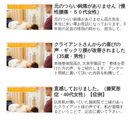
保護するため、ご記入頂いたお名前はア
元のつらい鈍痛がありません（慢
クライアントさんの声
ルファベットの頭文...
性腰痛・５０代女性）
元のつらい鈍痛がありません高久先生、
本当に永い事お世話になっております。5
年前の足首の怪我の時から、担当して診
てくれました。先制が退職されるときは
ショックでしたが、退職前に都内で開業
される事を伺っていましたので、心待ち
クライアントさんからの喜びの
クライアントさんの声
にしておりました所、偶...
声・ギックリ腰が改善されました
（35歳・男性）
本格整体院高久 大泉学園店で「整体を受
けた方の声」をご紹介します。アンケー
ト用紙に書いて頂いた内容を転機してお
りますが、表現等一部変更して記載して
いる場合もあります。また、個人情報を
保護するため、ご記入頂いたお名前はア
直感しておりました。（膝変形
クライアントさんの声
ルファベットの頭文字ま...
症・40代女性）【症例】
以前私が働いていた施術院でご縁のあっ
たクライアント様の声です。私が退職す
るということで、記念に書いて下さいま
した。有り難いことです。エネルギーが
湧いてきます。この場を借りてお礼を申
し上げます。ありがとうございます。ク
ライアント様の声 200...