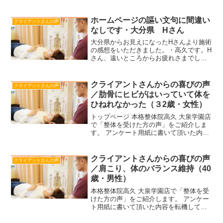
ホームページの謳い文句に間違い
クライアントさんの声
なしです・大分県 Hさん
大分県からお見えになったHさんより施術
の感想をいただきました。・高久です。H
さん、遠いところからお疲れさまでし
た。真面目に整体を追究してきて良かっ
たと思います。結果が出たのは、堀さん
のお体の感受性が素晴らしいからです。H
クライアントさんからの喜びの声
クライアントさんの声
さんのような方がいら...
／肋骨にヒビがはいっていて体を
ひねれなかった（３2歳・女性）
トップページ 本格整体院高久 大泉学園店
で「整体を受けた方の声」をご紹介しま
す。 アンケート用紙に書いて頂いた内容
を転機しておりますが、 表現等一部変更
して記載している場合もあります。ま
た、個人情報を保護するため、ご記入頂
クライアントさんからの喜びの声
クライアントさんの声
いたお名前はアルフ...
／肩こり、体のバランス維持（40
歳・男性）
本格整体院高久 大泉学園店で「整体を受
けた方の声」をご紹介します。 アンケー
ト用紙に書いて頂いた内容を転機してお
りますが、 表現等一部変更して記載して
いる場合もあります。また、個人情報を