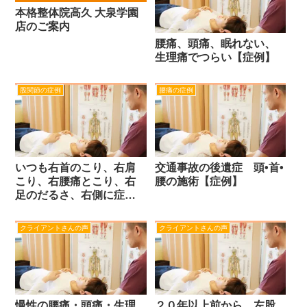
女性）
本格整体院高久 大泉学園
店のご案内
腰痛、頭痛、眠れない、
生理痛でつらい【症例】
股関節の症例
腰痛の症例
いつも右首のこり、右肩
交通事故の後遺症 頭•首•
こり、右腰痛とこり、右
腰の施術【症例】
足のだるさ、右側に症状
がでて苦しい【症例】
クライアントさんの声
クライアントさんの声
慢性の腰痛・頭痛・生理
２０年以上前から、左股