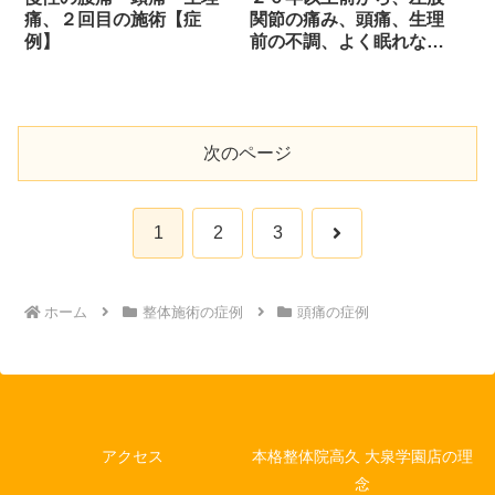
痛、２回目の施術【症
関節の痛み、頭痛、生理
例】
前の不調、よく眠れない
【症例】
次のページ
次
1
2
3
へ
ホーム
整体施術の症例
頭痛の症例
アクセス
本格整体院高久 大泉学園店の理
念