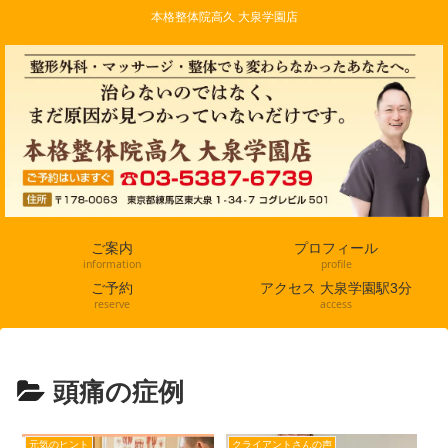
本格整体院高久 大泉学園店
ご案内
プロフィール
information
profile
ご予約
アクセス 大泉学園駅3分
reserve
access
頭痛の症例
元気のヒント
クライアントさんの声