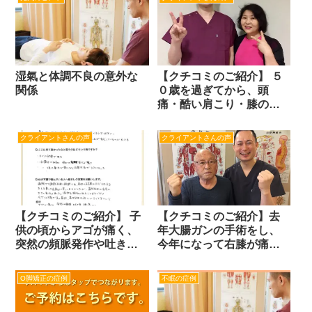
湿氣と体調不良の意外な
【クチコミのご紹介】 ５
関係
０歳を過ぎてから、頭
痛・酷い肩こり・膝の痛
み・目まい・耳鳴り・浅
い眠りしかできなったく
クライアントさんの声
クライアントさんの声
なった。（５３歳・女
性）
【クチコミのご紹介】 子
【クチコミのご紹介】去
供の頃からアゴが痛く、
年大腸ガンの手術をし、
突然の頻脈発作や吐き気
今年になって右膝が痛く
や腹痛、そのほか元気に
て階段を昇れなかった。
なれない、などで悩んで
頭が痛くて夜眠れなかっ
O脚矯正の症例
不眠の症例
いたが病院では原因不明
た。（７８歳男性）
を診断された。（33歳・