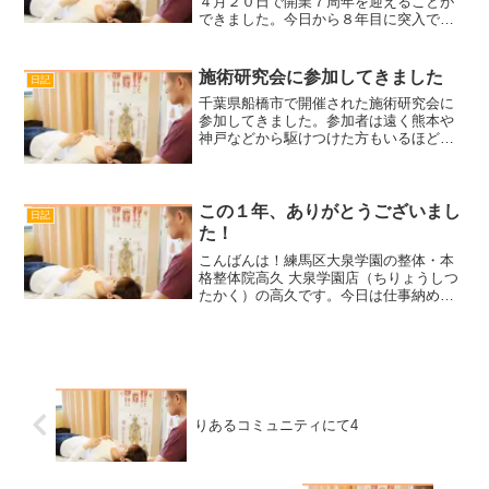
４月２０日で開業７周年を迎えることが
できました。今日から８年目に突入で
す。これも一重に来室される皆様をはじ
め、日頃お世話になっている方々のお陰
です。本当にありがたく感謝しておりま
施術研究会に参加してきました
日記
す。今後も10周年、20...
千葉県船橋市で開催された施術研究会に
参加してきました。参加者は遠く熊本や
神戸などから駆けつけた方もいるほど
で、レベルの高いものでした。『施術と
はなんぞや』『治すということはどうい
う事なのか』という重いテーマを軽く考
える研究会です。私は重く考...
この１年、ありがとうございまし
日記
た！
こんばんは！練馬区大泉学園の整体・本
格整体院高久 大泉学園店（ちりょうしつ
たかく）の高久です。今日は仕事納め
で、最後のクライアントさんがお帰りの
あと、１年を振り返りました。今年の前
半は、これまで参加した施術セミナーや
各種勉強会で学んだことを...
りあるコミュニティにて4