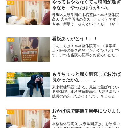
やってもやらなくても時間が過ぎ
日記
るなら、やったほうがいい。
練馬区大泉学園の本格整体・本格整体院
高久 大泉学園店の高久（たかく）です。
今年の衝撃は、なんといっても、（今度
注文しよう今度注文しよう）と考えて、
やっと10年目に購入したポスターです。
ほんとにこの事実には衝撃を受けまし
看板ありがとう！！！
日記
た。時間はあっという間...
こんにちは！本格整体院高久 大泉学園
店・院長の高久尚登（たかくひさと）で
す。いつも当院の記事をお読みいただき
まして、誠にありがとうございます。さ
て、このたび、ビル前に設置しておりま
した当院の看板が、ビル周辺の環境整備
に伴い撤去する運びとなり...
もうちょっと深く研究しておけば
日記
良かったかな………。
東京都練馬区にある、最後に選ばれてい
る整体院、本格整体院高久 大泉学園店・
院長の高久（たかく）です。ちょっと後
悔、というほどのことではないのです
が、これをもうほんの少し研究してもっ
と早く氣がついておけばよかったな、と
おかげ様で開業７周年になりまし
日記
思うことがあります。それ...
た！
本格整体院高久 大泉学園店は、お陰様で