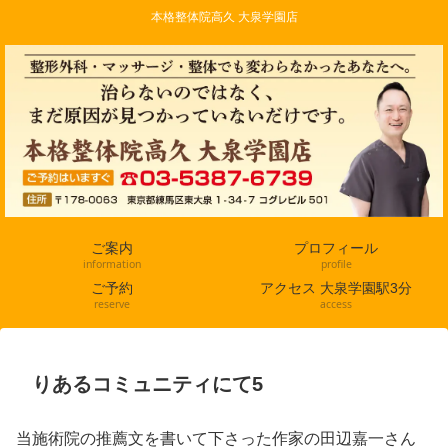
本格整体院高久 大泉学園店
ご案内
プロフィール
information
profile
ご予約
アクセス 大泉学園駅3分
reserve
access
りあるコミュニティにて5
当施術院の推薦文を書いて下さった作家の田辺嘉一さん