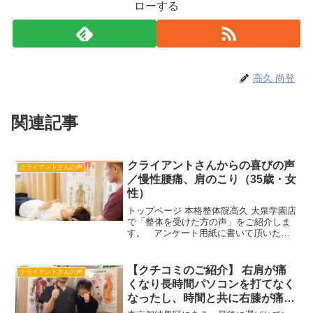
ローする
高久 尚登
関連記事
クライアントさんからの喜びの声
クライアントさんの声
／慢性腰痛、肩のこり（35歳・女
性）
トップページ 本格整体院高久 大泉学園店
で「整体を受けた方の声」をご紹介しま
す。 アンケート用紙に書いて頂いた内
容を転機しておりますが、 表現等一部
変更して記載している場合もあります。
また、個人情報を保護するため、ご記入
【クチコミのご紹介】 右肩が痛
クライアントさんの声
頂いたお名前は...
くなり長時間パソコンを打てなく
なったし、時間と共に右膝が痛く
なり、階段の昇降も困難になって