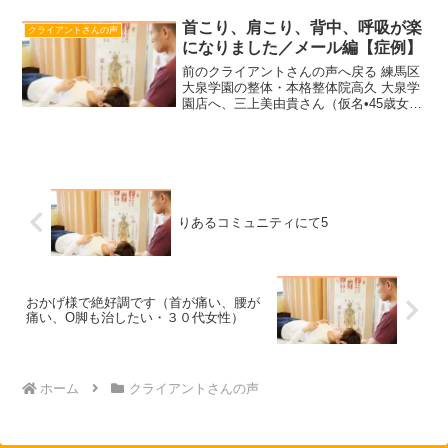
けて痛みがありましたが、通院している
うちに少しずつ痛みがなくなりました。
首こり、肩こり、背中、呼吸が楽
クライアントさんの声
頭痛が無くなり非常に楽...
になりました／メール編【症例】
前のクライアントさんの声へ戻る 練馬区
大泉学園の整体・本格整体院高久 大泉学
園店へ、三上美由貴さん（仮名•45歳女
性）からメールが届きました。（※ご本
人より許可を頂いて掲載しております）
………………………………………………
………………………...
りあるコミュニティにて5
おかげ様で絶好調です（首が痛い、腰が
痛い、O脚も治したい・３０代女性）
ホーム
クライアントさんの声