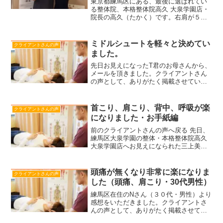
東京都練馬区にある、最後に選ばれてい
しまった（52歳・女性）
る整体院、本格整体院高久 大泉学園店・
院長の高久（たかく）です。右肩が５０
肩で痛くてパソコン作業や日常生活に支
障がき、さらに右の膝までも痛くなって
階段を昇るのも困難になられたクライア
ミドルシュートを軽々と決めてい
クライアントさんの声
ントさんからクチコミを...
ました。
先日お見えになったT君のお母さんから、
メールを頂きました。クライアントさん
の声として、ありがたく掲載させていた
だきます。
………………………………………………
………………………………………………
首こり、肩こり、背中、呼吸が楽
クライアントさんの声
こんにちは。感謝の気持ちを込めてメー
になりました・お手紙編
ルさせていた...
前のクライアントさんの声へ戻る 先日、
練馬区大泉学園の整体・本格整体院高久
大泉学園店へお見えになられた三上美由
貴さん（仮名•45歳女性）から、今度はお
手紙をいただきました。ありがたいです
し、励みになりますね（※ご本人より許
頭痛が無くなり非常に楽になりま
クライアントさんの声
可を頂いて掲載し...
した（頭痛、肩こり・30代男性）
練馬区在住のNさん（３０代・男性）より
感想をいただきました。クライアントさ
んの声として、ありがたく掲載させてい
ただきます。右側だけ首から後頭部にか