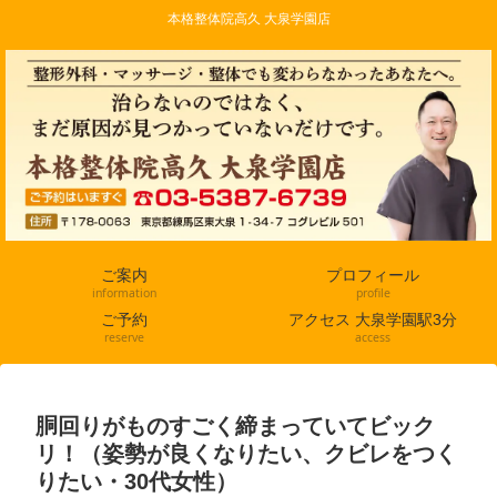
本格整体院高久 大泉学園店
ご案内
プロフィール
information
profile
ご予約
アクセス 大泉学園駅3分
reserve
access
胴回りがものすごく締まっていてビック
リ！（姿勢が良くなりたい、クビレをつく
りたい・30代女性）