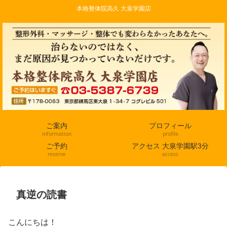
本格整体院高久 大泉学園店
ご案内
プロフィール
information
profile
ご予約
アクセス 大泉学園駅3分
reserve
access
真逆の読書
こんにちは！