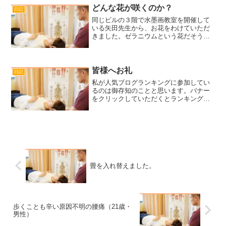
１時間かかるところ...
どんな花が咲くのか？
日記
同じビルの３階で水墨画教室を開催して
いる矢田先生から、お花をわけていただ
きました。ゼラニウムという花だそうで
す。矢田先生の教室の前には綺麗な花が
たくさん咲いていて、冬なのにどうして
こんなにイキイキと咲いているのか不思
議に思い、お昼に世間話を...
皆様へお礼
日記
私が人気ブログランキングに参加してい
るのは御存知のことと思います。バナー
をクリックしていただくとランキングが
UPする仕組みになっています。そのバナ
ーですが、パソコンが壊れているので、3
日から貼り付けることができないでいま
した。気になってラン...
畳を入れ替えました。
歩くことも辛い原因不明の腰痛（21歳・
男性）