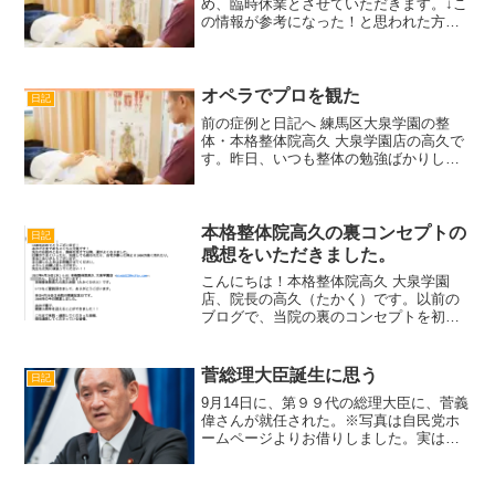
め、臨時休業とさせていただきます。↓こ
の情報が参考になった！と思われた方は
クリックをお願いします。
オペラでプロを観た
日記
前の症例と日記へ 練馬区大泉学園の整
体・本格整体院高久 大泉学園店の高久で
す。昨日、いつも整体の勉強ばかりして
いるから違う脳を刺激してみては、と知
人からオペラに誘われて、ありがたく同
行させていただきました。場所は東京オ
ペラシティで、京王線の...
本格整体院高久の裏コンセプトの
日記
感想をいただきました。
こんにちは！本格整体院高久 大泉学園
店、院長の高久（たかく）です。以前の
ブログで、当院の裏のコンセプトを初公
開させていただきました。すると、以前
腰と首の痛みで通われていた東山さん
（仮名 ３８歳・男性）からメールが届
菅総理大臣誕生に思う
日記
きました。※許可をえて掲載...
9月14日に、第９９代の総理大臣に、菅義
偉さんが就任された。※写真は自民党ホ
ームページよりお借りしました。実は、
菅総理と私の実家は同じ秋田県湯沢市で
す。私の実家は市内ですが、菅総理の実
家は秋の宮という市内から車で約40分〜