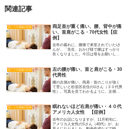
関連記事
両足首が重く痛い、腰、背中が痛
肩こりや肩痛の症例
い、首肩がこる・70代女性【症
例】
去年の暮れに、腰痛で来室されていたiさ
んが、「先生、おかげ様で腰はすっかり
良くなりました。今日は母をお願いしま
す」 と、お母さんのHさん（埼玉県入間
市・70代女性）を連れてお見えになりま
した。 私は、iさんの母親であるHさん
左の腰が痛い、首と肩がこる・30
肩こりや肩痛の症例
へ、問診を行いま...
代男性
腰の左側が痛い、両肩・首のこりが強く
て苦しいと杉並区在住のUさん（３０代男
性）。写真を見てわかるように、左側に
傾いています。いつも左足に重心がかか
っているので、左側の腰が痛くなるのは
当然と言えます。そして左に倒れないよ
眠れないほど右肩が痛い・４０代
肩こりや肩痛の症例
うに、無意識に右の肩・...
アメリカ人女性 【症例】
去年のお話になりますが、11月初旬に、
アメリカ人女性のSさん（40代）が、お
見えになりました。動画作成などで時間