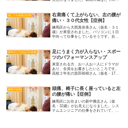
がかかり、今、日記におこした次第で
す。修業時代は、何人かの外国人の方を
診させていただきましたが、開業してか
右肩痛くて上がらない、左の腰が
肩こりや肩痛の症例
らは、Sさんが初めてで...
痛い・３０代女性【症例】
練馬区から大西真奈美さん（仮名・３１
歳）が来室されました。パソコンに１日
中向って仕事をしているそうです。右の
首こりと、右肩の痛み、左の腰に痛みが
あるそうです。「右の肩、どこまであが
りますか？」問診で聞いてみました。
足にうまく力が入らない・スポー
背中のこりやはりの症例
「ここまでです」観ると、右...
ツのパフォーマンスアップ
来室される方、お一人お一人にドラマが
あり、全員をお書きしたいところです。
高校２年生の箕田裕樹さん（仮名・17
歳）が施術院にやってきました。駅伝の
選手だそうです。今度の日曜日に高校駅
伝の東京都代表を決める大会があるそう
頭痛、椅子に長く座っていると左
腰痛の症例
ですが、走っていてうまく...
の腰が痛い【症例】
練馬区にお住まいの新中雅志さん（仮
名・32歳）がお見えになりました。シス
テムエンジニアの仕事をされていて、ず
っと椅子に座ってパソコンを操作する仕
事をしているそうです。特に朝起きると
頭痛がして、椅子に座っていると腰が痛