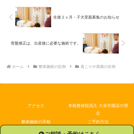
くなるそうです。左の肩が...
生後２ヶ月・子犬里親募集のお知らせ
骨盤矯正は、出産後に必要な施術です。
ホーム
整体施術の症例
肩こりや肩痛の症例
アクセス
本格整体院高久 大泉学園店の理
念
整体施術の手順
ご予約方法
休診日
Q＆A