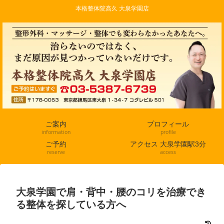
本格整体院高久 大泉学園店
ご案内
プロフィール
information
profile
ご予約
アクセス 大泉学園駅3分
reserve
access
大泉学園で肩・背中・腰のコリを治療でき
る整体を探している方へ