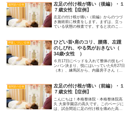
込んでいる症状で、病院では原因不明と
左足の付け根が痛い（後編）・１
股関節の症例
診断された方からのクチ...
７歳女性【症例】
左足の付け根が痛い（前編）からのつづ
き施術前に検査をします。まずは、立っ
ている状態の検査です。すると次のこと
がわかりました。・左股関節の動きがス
ムーズでない・左足の付け根につまりが
ある次にうつぶせになっていただいて、
ひどい首•肩のコリ、腰痛、左踵
呼吸しづらい症例
左右の膝を同時に曲げます...
のしびれ、やる気がおきない（
34歳•女性 ）
６月17日にベッドを入れて整体の技もバ
ンバン決まり、悦にはいっていた6月27日
（木）、練馬区から、内藤房子さん（
仮名 34歳•女性 ）がお見えになりまし
た。10ヶ月の娘さんがいらっしゃるので
すが、首と肩にコリがあり、おまけに腰
左足の付け根が痛い（前編）・１
股関節の症例
が痛く、左か...
７歳女性【症例】
こんにちは！本格整体院・本格整体院高
久 大泉学園店の高久です。このページに
は、試合間近に足の付け根を痛めた高校
生が、こちらの整体施術でどう変わった
のかが書かれています。今日試合なんで
す初めて来室される方でスポーツをされ
ている方にはある特徴が...