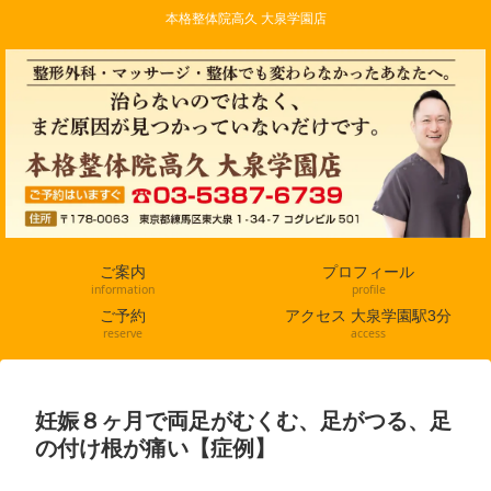
本格整体院高久 大泉学園店
ご案内
プロフィール
information
profile
ご予約
アクセス 大泉学園駅3分
reserve
access
妊娠８ヶ月で両足がむくむ、足がつる、足
の付け根が痛い【症例】