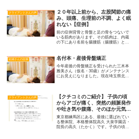
２０年以上前から、左股関節の痛
クライアントさんの声
み、頭痛、生理前の不調、よく眠
れない【症例】
前の症例背骨と骨盤と足の骨をつないで
いる筋肉があります。その筋肉は、内蔵
の下にあり名前を腸腰筋（腸腰筋）とい
います。これを、もっと柔らかくするに
はどうすればいいのか考えていました。
自分なりに答えが見つかりました。そう
名付本・産後骨盤矯正
妊婦さんの症例
すると、（ だれか慢性的...
今年産後の骨盤矯正を受けられた三木本
雅美さん（仮名・30歳）がメンテナンス
にお見えになりました。現在埼玉県北本
市に嫁がれてるのですが、今回西東京市
のご実家に用があっていらしたそうで
す。そこで、お子さんの名前の話になり
ました。占いの本を買い求...
【クチコミのご紹介】 子供の頃
クライアントさんの声
からアゴが痛く、突然の頻脈発作
や吐き気や腹痛、そのほか元気に
なれない、などで悩んでいたが病
東京都練馬区にある、最後に選ばれてい
院では原因不明を診断された。
る整体院、本格整体院高久 大泉学園店・
院長の高久（たかく）です。子供の頃か
（33歳・女性）
ら顎（アゴ）が痛くて、他にも突然の頻
脈発作や吐き気や腹痛、いつも暗く落ち