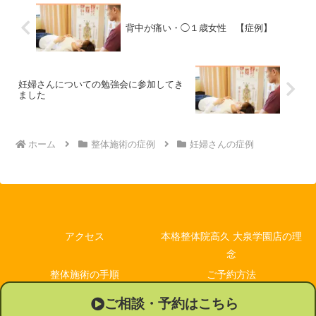
背中が痛い・◯１歳女性 【症例】
妊婦さんについての勉強会に参加してき
ました
ホーム
整体施術の症例
妊婦さんの症例
アクセス
本格整体院高久 大泉学園店の理
念
整体施術の手順
ご予約方法
休診日
Q＆A
ご相談・予約はこちら
プロフィール