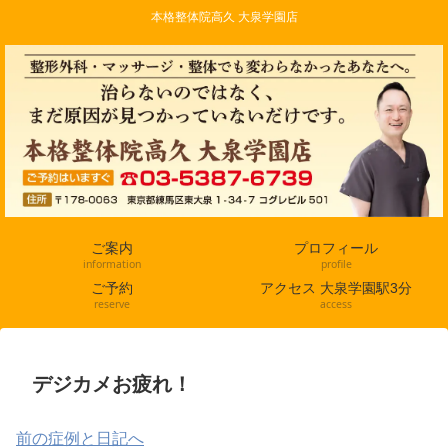
本格整体院高久 大泉学園店
ご案内
プロフィール
information
profile
ご予約
アクセス 大泉学園駅3分
reserve
access
デジカメお疲れ！
前の症例と日記へ