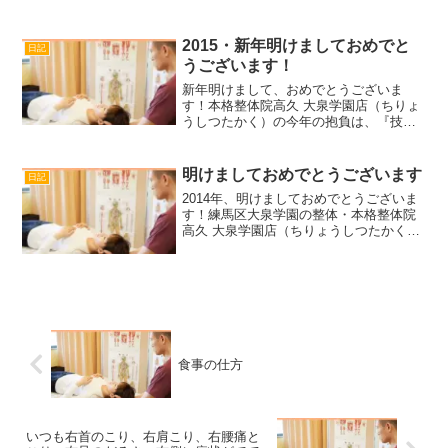
注文しよう今度注文しよう）と考えて、
やっと10年目に購入したポスターです。
ほんとにこの事実には衝撃を受けまし
2015・新年明けましておめでと
日記
た。時間はあっという間...
うございます！
新年明けまして、おめでとうございま
す！本格整体院高久 大泉学園店（ちりょ
うしつたかく）の今年の抱負は、『技の
精度をさらに上げる』です。技の精度を
上げるには、ただ角度がどうの、力の入
れ方がどうの、では限界があります。日
明けましておめでとうございます
日記
常生活から変えてゆきます...
2014年、明けましておめでとうございま
す！練馬区大泉学園の整体・本格整体院
高久 大泉学園店（ちりょうしつたかく）
の高久です。本年度は、技術と人格の向
上、これはもちろんのこと、私とご縁の
あった方へ整体を通して、生活の質を向
上のお手伝いをさせ...
食事の仕方
いつも右首のこり、右肩こり、右腰痛と