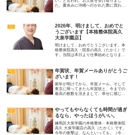
い」と言われ、お土産を受け取りまし
た。夏休みに沖縄へ行かれた際に買われ
たそうです。娘さんと一緒に選んだとの
ことです。持って帰るときに、傷をつけ
たのではないかと心配されてましたが、
どこにも傷はついてなくて、...
2026年、明けまして、おめでと
日記
うございます【本格整体院高久
大泉学園店】
明けまして、おめでとうございます。本
格整体院高久・院長の高久（たかく）で
す。当院は本日より仕事始めとなりま
す。本年も、ご縁のあった方々が、最高
の自分を発揮しやすいお体づくりをしっ
かりと後押しさせていただきます。どう
年賀状、年賀メールありがとうご
日記
ぞよろしくお願いいたします...
ざいます！
新年が明けてから、年賀メール、そして
東京に帰ってきたら年賀状と、今までの
最高の枚数を頂きまして、幸せに感じま
す。皆様の一字一句が、私の励みになり
ます。ありがとうございます。皆様のご
期待に応えるよう、技術と人格のレベル
やってもやらなくても時間が過ぎ
日記
アップに励んで参りますの...
るなら、やったほうがいい。
練馬区大泉学園の本格整体・本格整体院
高久 大泉学園店の高久（たかく）です。
今年の衝撃は、なんといっても、（今度