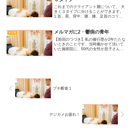
これまでのクライアント層について。 大
きく３タイプに分けることができます。
1.首、肩、背中、腰、膝、足首のコリ、
痛み、苦しさで来室 2.社交ダンス、ジャ
ズダンスで体を壊し、なんとか復帰した
いと来室 3.自律神経失調症 1については
メルマガに2・鬱病の青年
未分類
これまで...
【前回のつづき】私の修行歴が2年たたな
いときのことです。当時働かせて頂いて
いた施術院に、50代の女性が息子さんを
連れてみえました。息子さんは、20代な
かばでD君といい、鬱病と病院で診断され
たそうです。なかなか病院ではかんばし
い効果がないので...
プチ断食１
デジカメお疲れ！