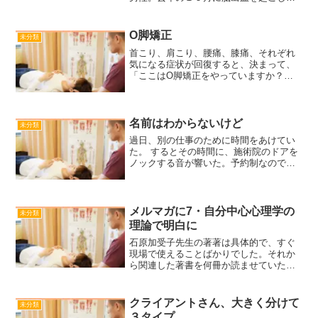
手足がしびれているという症状です。私
の施術コンセプトは、『体の軸をまっす
ぐにする』ということです。体をまっす
O脚矯正
未分類
ぐにすると、体の無駄な緊...
首こり、肩こり、腰痛、膝痛、それぞれ
気になる症状が回復すると、決まって、
「ここはO脚矯正をやっていますか？」
と聞かれました。実はこれは私にとって
もテーマのひとつでした。土台である下
半身が改善されないと、また元の状態に
もどってくるのではと考え...
名前はわからないけど
未分類
過日、別の仕事のために時間をあけてい
た。 するとその時間に、施術院のドアを
ノックする音が響いた。予約制なので、
誰だろうと思ってどうぞ、と声をかけ
た。 おずおずとドアがあいた、 なんと、
以前働いていた施術院で2〜3回ほど診さ
せていただいた方で...
メルマガに7・自分中心心理学の
未分類
理論で明白に
石原加受子先生の著著は具体的で、すぐ
現場で使えることばかりでした。それか
ら関連した著書を何冊か読ませていただ
きました。そして、なぜ心が疲れたクラ
イアントさんと話をすると、私の体が重
くなったりやる気がなくなったりする理
クライアントさん、大きく分けて
未分類
由がわかったのです。それ...
３タイプ