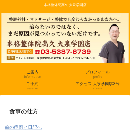
本格整体院高久 大泉学園店
ご案内
プロフィール
information
profile
ご予約
アクセス 大泉学園駅3分
reserve
access
食事の仕方
前の症例と日記へ