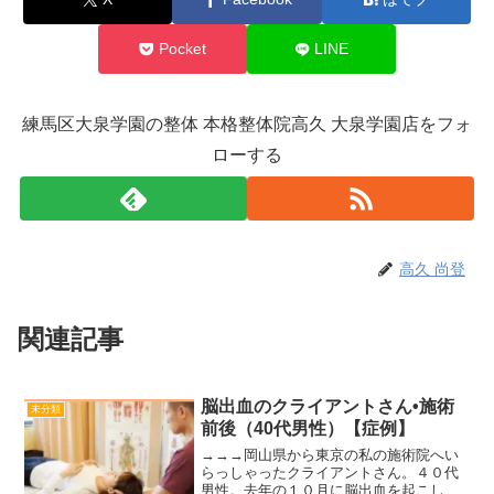
Pocket
LINE
練馬区大泉学園の整体 本格整体院高久 大泉学園店をフォ
ローする
高久 尚登
関連記事
脳出血のクライアントさん•施術
未分類
前後（40代男性）【症例】
→→→岡山県から東京の私の施術院へい
らっしゃったクライアントさん。４０代
男性。去年の１０月に脳出血を起こし、