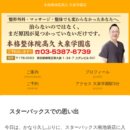
本格整体院高久 大泉学園店
ご案内
プロフィール
information
profile
ご予約
アクセス 大泉学園駅3分
reserve
access
スターバックスでの思い出
今日は、かなり久しぶりに、スターバックス南池袋店に入