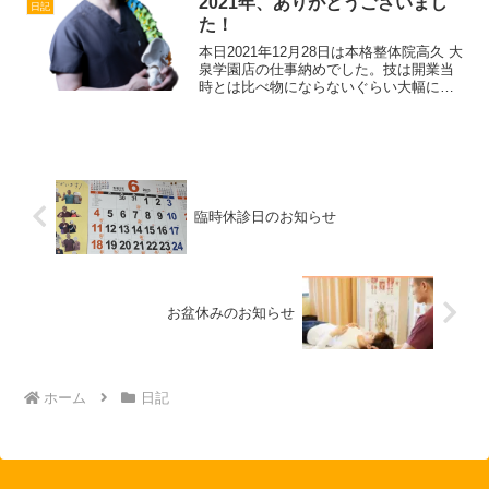
2021年、ありがとうございまし
日記
深く入りません。...
た！
本日2021年12月28日は本格整体院高久 大
泉学園店の仕事納めでした。技は開業当
時とは比べ物にならないぐらい大幅に向
上しました。来年度は無駄を省き、地域
に貢献したいと思っています。今年1年、
ありがとうございました。来年度もまた
よろしくお願い致します。
臨時休診日のお知らせ
お盆休みのお知らせ
ホーム
日記