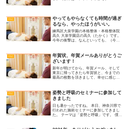
………………………………………………
………………………………………………
天使が舞い降りる夜音、香り、色、
光・・・五感を使って体感する新時代
やってもやらなくても時間が過ぎ
日記
の...
るなら、やったほうがいい。
練馬区大泉学園の本格整体・本格整体院
高久 大泉学園店の高久（たかく）です。
今年の衝撃は、なんといっても、（今度
注文しよう今度注文しよう）と考えて、
やっと10年目に購入したポスターです。
ほんとにこの事実には衝撃を受けまし
年賀状、年賀メールありがとうご
日記
た。時間はあっという間...
ざいます！
新年が明けてから、年賀メール、そして
東京に帰ってきたら年賀状と、今までの
最高の枚数を頂きまして、幸せに感じま
す。皆様の一字一句が、私の励みになり
ます。ありがとうございます。皆様のご
期待に応えるよう、技術と人格のレベル
姿勢と呼吸のセミナーに参加して
日記
アップに励んで参りますの...
きました
日も暑かったですね。 本日、神奈川県で
行われた施術セミナーに参加してきまし
た。 テーマは「姿勢と呼吸」です。 僕が
いつも考えていることと同じですが、別
の視点からの発見があり、より施術に深
みが増しました。 姿勢が悪いと、呼吸が