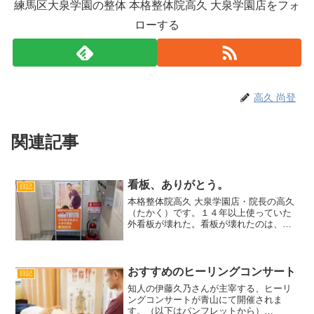
練馬区大泉学園の整体 本格整体院高久 大泉学園店をフォ
ローする
高久 尚登
関連記事
看板、ありがとう。
日記
本格整体院高久 大泉学園店・院長の高久
（たかく）です。１４年以上使っていた
外看板が壊れた。看板が壊れたのは、２
０２２年１２月２８日だった。しまおう
と持ち上げたら、ボキッと折れてそのま
まになった。ボキッとしたら整体だった
ら治せるが、看板はそう...
おすすめのヒーリングコンサート
日記
知人の伊藤久乃さんが主宰する、ヒーリ
ングコンサートが青山にて開催されま
す。（以下はパンフレットから）