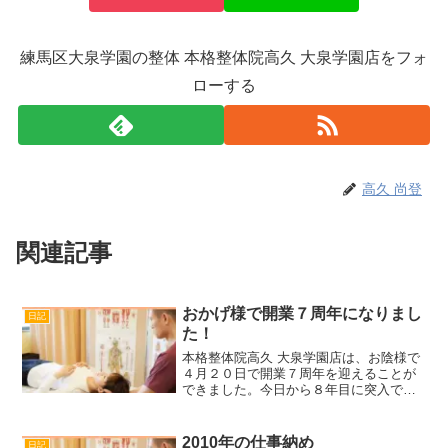
練馬区大泉学園の整体 本格整体院高久 大泉学園店をフォ
ローする
高久 尚登
関連記事
おかげ様で開業７周年になりまし
日記
た！
本格整体院高久 大泉学園店は、お陰様で
４月２０日で開業７周年を迎えることが
できました。今日から８年目に突入で
す。これも一重に来室される皆様をはじ
め、日頃お世話になっている方々のお陰
です。本当にありがたく感謝しておりま
2010年の仕事納め
日記