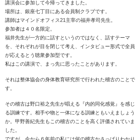
講演会に参加して今帰ってきました。
場所は、銀座七丁目にある会員制クラブです。
講師はマインドオフィス21主宰の福井孝司先生。
参加者は４０名限定。
福井先生が一方的に話すというのではなく、話すテーマ
を、それぞれが目を閉じて考え、インタビュー形式で全員
が応えるとう聴衆参加型です。
私はこの講演で、まっ先に思ったことがあります。
それは整体協会の身体教育研究所で行われた稽古のことで
す。
その稽古は野口裕之先生が唱える『内的同化感覚』を感じ
る訓練です。相手や物と一体になる訓練ともいえましょう
か。甲野善紀先生もこの稽古のことを高く評価されていま
した。
ですが、今から６年前の私には何の稽古かさっぱりわかり