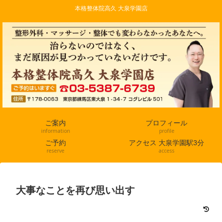
本格整体院高久 大泉学園店
ご案内
プロフィール
information
profile
ご予約
アクセス 大泉学園駅3分
reserve
access
大事なことを再び思い出す