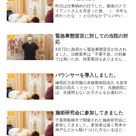
す。今後も10周年、20...
昨日は仕事納めの日でした。最後のクラ
イアントさんを見送った後、 （ 今年も
終わったな ）と心のなかでつぶやいた
ら、急に体から力が抜けて、施術ベッド
に横になってしまいました。 あろうこと
かそのまま寝てしまい、起きたらもう23
時近くになっていた...
緊急事態宣言に対しての当院の対
日記
応
4月7日に政府から緊急事態宣言が出され
ました。治療業界は「不要不急」の対象
では無いため、休業要請もありませんで
した。本日も先週からだんだん腰が痛く
なってきて困っていらっしゃる方からの
お電話がありました。そのような理由
バウンサーを導入しました。
日記
で、本格整体院高久 大泉...
練馬区大泉学園の本格整体院高久 大泉学
園店の高久（ たかく）です。当施術院に
は、生後間もないお子さんをお連れの方
もいらっしゃいます。以前は、カシウェ
アのブランケットを重ねて敷き、その上
にお子さんを寝かせて休んでいただいて
ました。整体の施術後...
施術研究会に参加してきました
日記
千葉県船橋市で開催された施術研究会に
参加してきました。参加者は遠く熊本や
神戸などから駆けつけた方もいるほど
で、レベルの高いものでした。『施術と