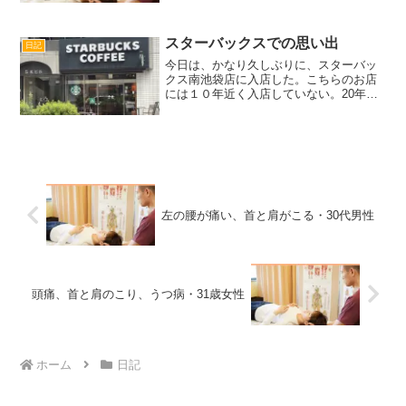
はなんぞや』『治すということはどうい
う事なのか』という重いテーマを軽く考
える研究会です。私は重く考...
スターバックスでの思い出
日記
今日は、かなり久しぶりに、スターバッ
クス南池袋店に入店した。こちらのお店
には１０年近く入店していない。20年近
く前、学生だった私は毎休日、ここで勉
強していた。理由は当時住んでいたレオ
パレスにいると、ついネットサーフィン
したり、関係のない本を...
左の腰が痛い、首と肩がこる・30代男性
頭痛、首と肩のこり、うつ病・31歳女性
ホーム
日記