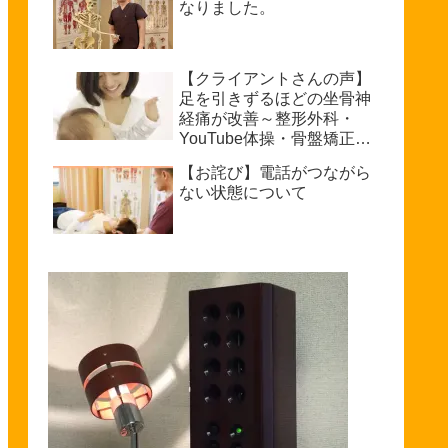
なりました。
【クライアントさんの声】
足を引きずるほどの坐骨神
経痛が改善～整形外科・
YouTube体操・骨盤矯正で
もダメだった私が普通に歩
【お詫び】電話がつながら
けるまで～坐骨神経痛を治
ない状態について
療できる整体を探している
方へ