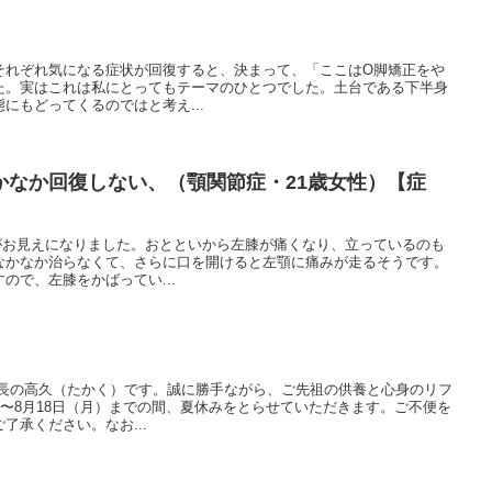
それぞれ気になる症状が回復すると、決まって、「ここはO脚矯正をや
た。実はこれは私にとってもテーマのひとつでした。土台である下半身
にもどってくるのではと考え...
かなか回復しない、（顎関節症・21歳女性）【症
）がお見えになりました。おとといから左膝が痛くなり、立っているのも
なかなか治らなくて、さらに口を開けると左顎に痛みが走るそうです。
ので、左膝をかばってい...
院長の高久（たかく）です。誠に勝手ながら、ご先祖の供養と心身のリフ
）〜8月18日（月）までの間、夏休みをとらせていただきます。ご不便を
了承ください。なお...