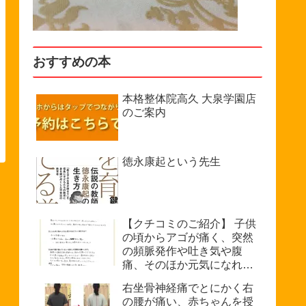
おすすめの本
本格整体院高久 大泉学園店
のご案内
徳永康起という先生
【クチコミのご紹介】 子供
の頃からアゴが痛く、突然
の頻脈発作や吐き気や腹
痛、そのほか元気になれな
い、などで悩んでいたが病
右坐骨神経痛でとにかく右
院では原因不明を診断され
の腰が痛い、赤ちゃんを授
た。（33歳・女性）