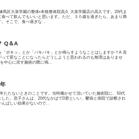
練馬区大泉学園の整体•本格整体院高久 大泉学園店の高久です。20代ま
に食べて飲んでもいいと思います。ただ、３０歳を過ぎたら、あまり満
。そこで、食べ過ぎな...
？ Q＆A
を「ボキッ」とか「バキバキ」とか鳴らすようなことはしますか？A.音
がって変なことになったらどうしようと思われるのも無理はありませ
を中心に戻す施術の際に鳴...
青年
年たたないときのことです。当時働かせて頂いていた施術院に、50代
ました。息子さんは、20代なかばでD君といい、鬱病と病院で診断され
んばしい効果がないので...