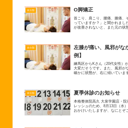
O脚矯正
未分類
首こり、肩こり、腰痛、膝痛、
っていますか？」と聞かれまし
が改善されないと、また元の状態
左膝が痛い、風邪がな
未分類
例】
練馬区からKさん（20代女性
大変だそうです。また、風邪が
確かに状態が、右に傾いています
夏季休診のお知らせ
未分類
本格整体院高久 大泉学園店・
レッシュのため、8月13日（水
おかけいたしますが、なにとぞご