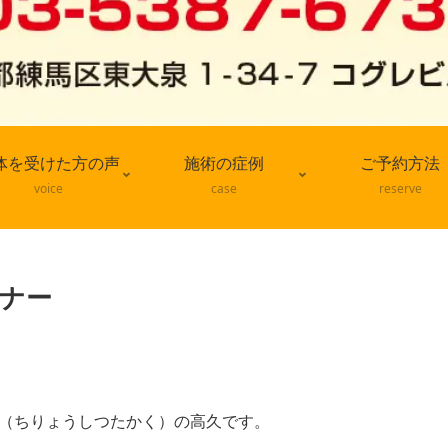
体を受けた方の声
施術の症例
ご予約方法
voice
case
reserve
ミナー
店（ちりょうしつたかく）の高久です。