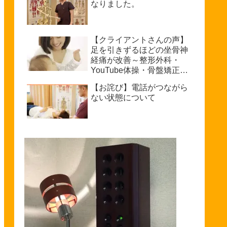
なりました。
【クライアントさんの声】
足を引きずるほどの坐骨神
経痛が改善～整形外科・
YouTube体操・骨盤矯正で
もダメだった私が普通に歩
【お詫び】電話がつながら
けるまで～坐骨神経痛を治
ない状態について
療できる整体を探している
方へ