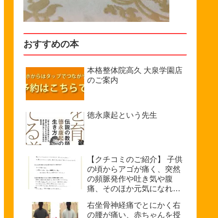
おすすめの本
本格整体院高久 大泉学園店
のご案内
徳永康起という先生
【クチコミのご紹介】 子供
の頃からアゴが痛く、突然
の頻脈発作や吐き気や腹
痛、そのほか元気になれな
い、などで悩んでいたが病
右坐骨神経痛でとにかく右
院では原因不明を診断され
の腰が痛い、赤ちゃんを授
た。（33歳・女性）