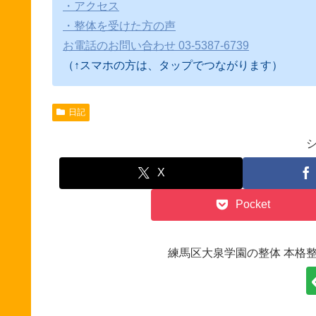
・アクセス
・整体を受けた方の声
お電話のお問い合わせ 03-5387-6739
（↑スマホの方は、タップでつながります）
日記
X
Pocket
練馬区大泉学園の整体 本格