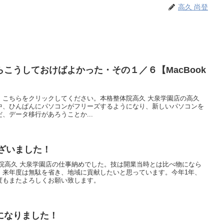
高久 尚登
こうしておけばよかった・その１／６【MacBook
、こちらをクリックしてください。本格整体院高久 大泉学園店の高久
中、ひんぱんにパソコンがフリーズするようになり、新しいパソコンを
、データ移行があろうことか...
ございました！
格整体院高久 大泉学園店の仕事納めでした。技は開業当時とは比べ物になら
。来年度は無駄を省き、地域に貢献したいと思っています。今年1年、
度もまたよろしくお願い致します。
になりました！