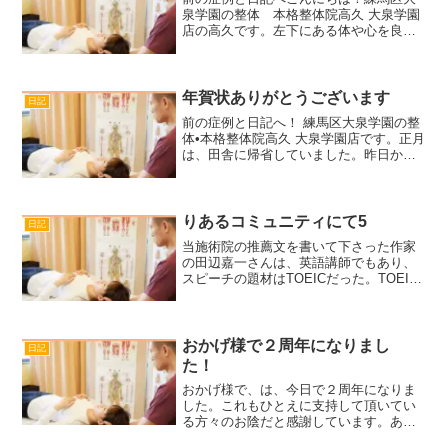
泉学園の整体 本格整体院高久 大泉学園
店の高久です。左下にある体や心を良く
する記事のタイトルを変更しました。以
前は、『健康へのヒント』でしたが、個
人的に暗い印象だったので、『元気にな
るヒント』に変更いたし...
年賀状ありがとうございます
日記
前の症例と日記へ！ 練馬区大泉学園の整
体•本格整体院高久 大泉学園店です。正月
は、田舎に帰省していました。昨日から
年賀状読んでいます。年賀状、いただき
ますと、その方のことが頭に浮かびます
し、胸の奥からグアッと湧き上がるのが
ありますね。年賀状...
りあるコミュニティにて5
日記
当施術院の推薦文を書いて下さった作家
の田辺嘉一さんは、英語講師でもあり、
スピーチの題材はTOEICだった。TOEIC
とは英語の標準テストのこと。詳しくは
こちらをどうぞ。私が注目していたの
は、田辺さんの姿勢である。私は軸感覚
をコンセプトに整体...
おかげ様で２周年になりまし
日記
た！
おかげ様で、は、今日で２周年になりま
した。これもひとえに支持して頂いてい
る方々のお陰だと感謝しています。あり
がとうございます。独立して本当に良か