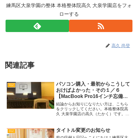
練馬区大泉学園の整体 本格整体院高久 大泉学園店をフォ
ローする
高久 尚登
関連記事
パソコン購入・最初からこうして
日記
おけばよかった・その１／６
【MacBook Pro16インチ忘備
録】
結論からお知りになりたい方は、こちら
をクリックしてください。本格整体院高
久 大泉学園店の高久（たかく）です。動
画作成の最中、ひんぱんにパソコンがフ
リーズするようになり、新しいパソコン
を購入することになりました。ただ、デ
タイトル変更のお知らせ
日記
ータ移行があろうことか...
前の症例と日記へこんにちは！練馬区大