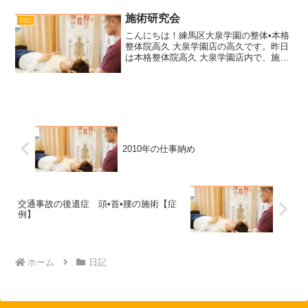
ったと思っています。１年目はあっとい
う間で、３ヶ月が１ヶ月に感じていまし
施術研究会
日記
たが、２年目は、わりと１...
こんにちは！練馬区大泉学園の整体•本格
整体院高久 大泉学園店の高久です。昨日
は本格整体院高久 大泉学園店内で、施術
セミナーで出会った仲間とセミナーの復
習会をしました。やはりみんな忙しく
て、集合が夜の７:00で、それから10:00
近くまでやり...
2010年の仕事納め
交通事故の後遺症 頭•首•腰の施術【症
例】
ホーム
日記