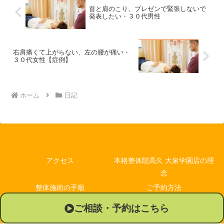
首と肩のこり、プレゼンで緊張しないで
発表したい・３０代男性
右肩痛くて上がらない、左の腰が痛い・
３０代女性【症例】
ホーム
日記
アクセス
本格整体院高久 大泉学園店の理
念
整体施術の手順
ご予約方法
休診日
Q＆A
ご相談・予約はこちら
プロフィール