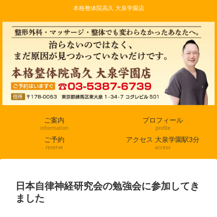
本格整体院高久 大泉学園店
ご案内
プロフィール
information
profile
ご予約
アクセス 大泉学園駅3分
reserve
access
日本自律神経研究会の勉強会に参加してき
ました