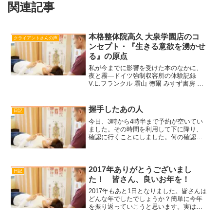
関連記事
本格整体院高久 大泉学園店のコ
クライアントさんの声
ンセプト・『生きる意欲を湧かせ
る』の原点
私が今までに影響を受けた本のなかに、
夜と霧―ドイツ強制収容所の体験記録
V.E.フランクル 霜山 徳爾 みすず書房
1985-0売り上げランキング :
1385Amazonで詳しく見る by G-Toolsが
あります。ユダヤ人の、精神科医で...
握手したあの人
日記
今日、3時から4時半まで予約が空いてい
ました。その時間を利用して下に降り、
確認に行くことにしました。何の確認か
というと大きな箱です。大きな箱とはゴ
ミ箱のことで、私が毎朝ビルの前の道を
掃除しているのを知った大家さんが、５
階までゴミを持ち運ぶの...
2017年ありがとうございまし
日記
た！ 皆さん、良いお年を！
2017年もあと1日となりました。皆さんは
どんな年でしたでしょうか？簡単に今年
を振り返っていこうと思います。実は、
12月30日あたりに、当施術院近くにある