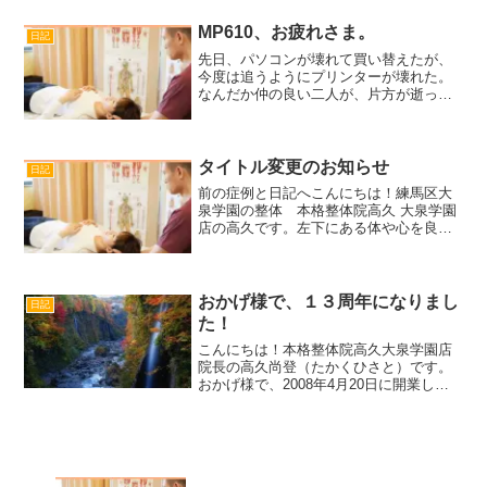
商店街を、一人で、ゆっくり歩くのが好
きです。慌ただしく歩いている人たちが
MP610、お疲れさま。
日記
多く、ゆっくり...
先日、パソコンが壊れて買い替えたが、
今度は追うようにプリンターが壊れた。
なんだか仲の良い二人が、片方が逝って
しまうと、もう一人も…。という展開に
似てなくもない。プリンターの名前は
『CanonMP６１０』。カルテを印刷して
いると、字がかすれて...
タイトル変更のお知らせ
日記
前の症例と日記へこんにちは！練馬区大
泉学園の整体 本格整体院高久 大泉学園
店の高久です。左下にある体や心を良く
する記事のタイトルを変更しました。以
前は、『健康へのヒント』でしたが、個
人的に暗い印象だったので、『元気にな
るヒント』に変更いたし...
おかげ様で、１３周年になりまし
日記
た！
こんにちは！本格整体院高久大泉学園店
院長の高久尚登（たかくひさと）です。
おかげ様で、2008年4月20日に開業し
て、本日4月20日で本格整体院高久は、１
３周年となりました。本当にありがとう
ございます。これで整体のプロになっ
て、21年となりま...