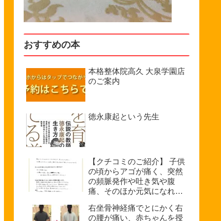
おすすめの本
本格整体院高久 大泉学園店
のご案内
徳永康起という先生
【クチコミのご紹介】 子供
の頃からアゴが痛く、突然
の頻脈発作や吐き気や腹
痛、そのほか元気になれな
い、などで悩んでいたが病
右坐骨神経痛でとにかく右
院では原因不明を診断され
の腰が痛い、赤ちゃんを授
た。（33歳・女性）