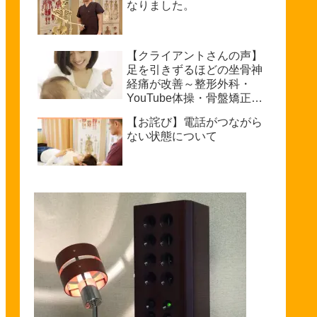
なりました。
【クライアントさんの声】
足を引きずるほどの坐骨神
経痛が改善～整形外科・
YouTube体操・骨盤矯正で
もダメだった私が普通に歩
【お詫び】電話がつながら
けるまで～坐骨神経痛を治
ない状態について
療できる整体を探している
方へ