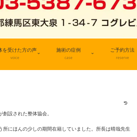
体を受けた方の声
施術の症例
ご予約方法
voice
case
reserve
が創設された整体協会。
う所にほんの少しの期間在籍していました。所長は晴哉先生