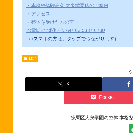
・本格整体院高久 大泉学園店のご案内
・アクセス
・整体を受けた方の声
お電話のお問い合わせ 03-5387-6739
（↑スマホの方は、タップでつながります）
日記
X
Pocket
練馬区大泉学園の整体 本格