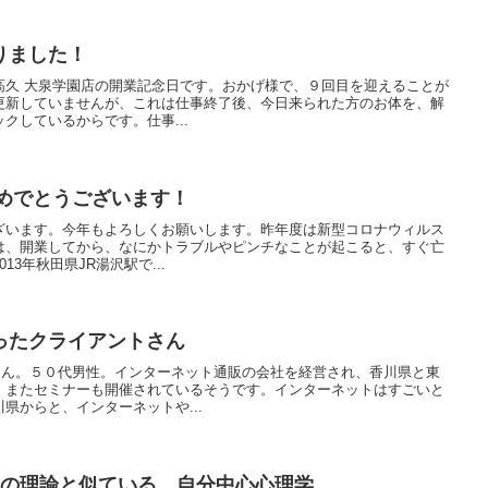
りました！
高久 大泉学園店の開業記念日です。おかげ様で、９回目を迎えることが
更新していませんが、これは仕事終了後、今日来られた方のお体を、解
クしているからです。仕事...
おめでとうございます！
ざいます。今年もよろしくお願いします。昨年度は新型コロナウィルス
は、開業してから、なにかトラブルやピンチなことが起こると、すぐ亡
3年秋田県JR湯沢駅で...
ったクライアントさん
さん。５０代男性。インターネット通販の会社を経営され、香川県と東
。またセミナーも開催されているそうです。インターネットはすごいと
県からと、インターネットや...
生の理論と似ている、自分中心心理学