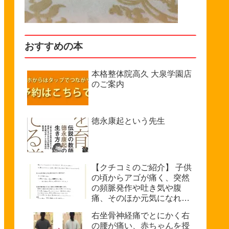
おすすめの本
本格整体院高久 大泉学園店
のご案内
徳永康起という先生
【クチコミのご紹介】 子供
の頃からアゴが痛く、突然
の頻脈発作や吐き気や腹
痛、そのほか元気になれな
い、などで悩んでいたが病
右坐骨神経痛でとにかく右
院では原因不明を診断され
の腰が痛い、赤ちゃんを授
た。（33歳・女性）