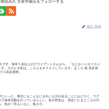
整体院高久 大泉学園店をフォローする
高久 尚登
高久です。毎年５名以上のクライアントさんから、「なにかいいオススメ
す。そのとき私は、こちらをオススメしています。まくら 枕 高反発
クス高反発枕 ...
びにいった。東京にもこんなにきれいな川があることにおどろく。ウグ
市で保存活動を行っているらしい。私の田舎は、現在いたるところの川
。魚が一匹もいない。私が小...