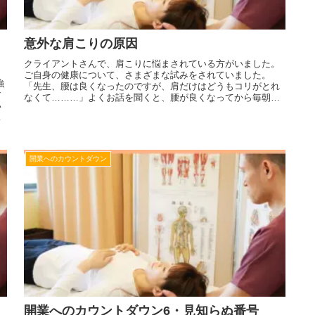
意外な肩こりの原因
クライアントさんで、肩こりに悩まされている方がいました。
ご自身の健康について、さまざまな試みをされていました。
強
「先生、腰は良くなったのですが、肩だけはどうもコリがとれ
す
なくて………」よくお話を聞くと、腰が良くなってから毎朝２
い
キロほどウォーキン...
以
開業へのカウントダウン
開業へのカウントダウン6・見知らぬ番号