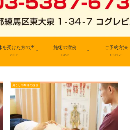
体を受けた方の声
施術の症例
ご予約方法
voice
case
reserve
肩こりや肩痛の症例