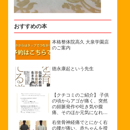
おすすめの本
本格整体院高久 大泉学園店
のご案内
徳永康起という先生
【クチコミのご紹介】 子供
の頃からアゴが痛く、突然
の頻脈発作や吐き気や腹
痛、そのほか元気になれな
い、などで悩んでいたが病
右坐骨神経痛でとにかく右
院では原因不明を診断され
の腰が痛い、赤ちゃんを授
た。（33歳・女性）