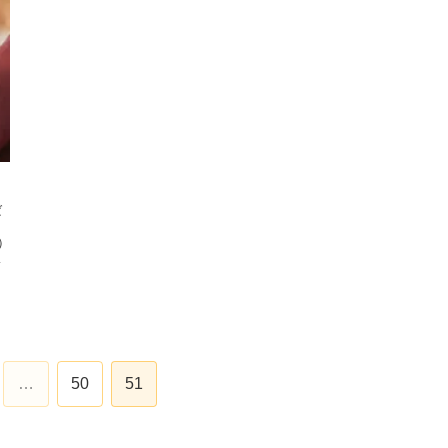
ば
ま
）
終
…
50
51