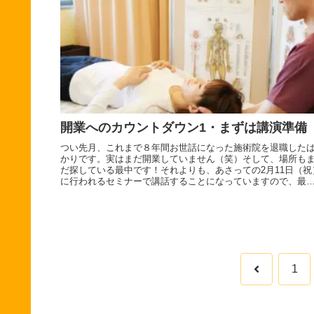
開業へのカウントダウン1・まずは講演準備
つい先月、これまで８年間お世話になった施術院を退職した
かりです。実はまだ開業していません（笑）そして、場所も
だ探している最中です！それよりも、あさっての2月11日（祝
に行われるセミナーで講話することになっていますので、最
調整を行って...
前
1
へ