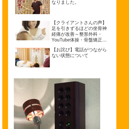
なりました。
【クライアントさんの声】
足を引きずるほどの坐骨神
経痛が改善～整形外科・
YouTube体操・骨盤矯正で
もダメだった私が普通に歩
【お詫び】電話がつながら
けるまで～坐骨神経痛を治
ない状態について
療できる整体を探している
方へ