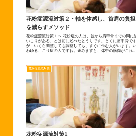
花粉症源流対策２・軸を体感し、首肩の負担
を減らすメソッド
花粉症源流対策１へ 花粉症の人は、首から肩甲骨までの間に
いこりがある、とは前に述べたとうりです。とくに肩甲骨で
が、いくら調整しても調整しても、すぐに歪む人がいます。
わゆる、こり症の人ですね。歪みますと、体中の筋肉がこれ
上わるく歪まな...
花粉症源流対策
花粉症源流対策1