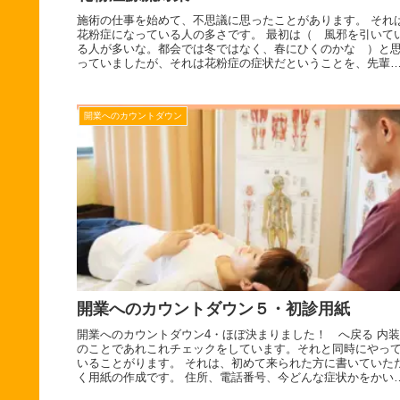
施術の仕事を始めて、不思議に思ったことがあります。 それ
花粉症になっている人の多さです。 最初は（ 風邪を引いて
る人が多いな。都会では冬ではなく、春にひくのかな ）と
っていましたが、それは花粉症の症状だということを、先輩
ら教えてもら...
開業へのカウントダウン
開業へのカウントダウン５・初診用紙
開業へのカウントダウン4・ほぼ決まりました！ へ戻る 内装
のことであれこれチェックをしています。それと同時にやっ
いることがります。 それは、初めて来られた方に書いていた
く用紙の作成です。 住所、電話番号、今どんな症状かをかい
いただくあ...