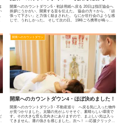
は
開業へのカウントダウン5・初診用紙へ戻る 20日は指圧協会へ
い
挨拶にうかがい、開業する旨を伝えた。 協会の方々から、「頑
思
張って下さい」と力強く励まされた。 なにか壮行会のような感
か
じで、うれしかった。 そして次の日。 19時ごろ携帯が鳴っ
た。デ...
開業へのカウントダウン
開業へのカウントダウン4・ほぼ決めました！
開業へのカウントダウン3・不動産巡り へ戻る気に入った物件
て
が見つかりました。太陽の光がふりそそぐ、素晴らしい環境で
だ
す。その大きな窓も北向きにありますので、まぶしい光は入っ
て
てきません。運の強さを感じました。次へ！ ↓↓応援クリックい
つもありが...