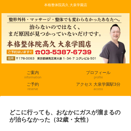
本格整体院高久 大泉学園店
ご案内
プロフィール
information
profile
ご予約
アクセス 大泉学園駅3分
reserve
access
どこに行っても、おなかにガスが溜まるの
が治らなかった（32歳・女性）