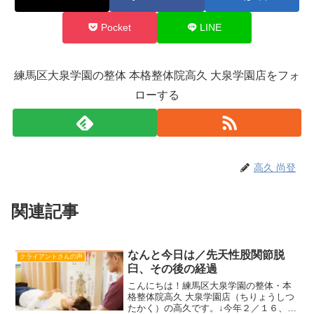
Pocket
LINE
練馬区大泉学園の整体 本格整体院高久 大泉学園店をフォ
ローする
高久 尚登
関連記事
なんと今日は／先天性股関節脱
クライアントさんの声
臼、その後の経過
こんにちは！練馬区大泉学園の整体・本
格整体院高久 大泉学園店（ちりょうしつ
たかく）の高久です。↓今年２／１６、ツ