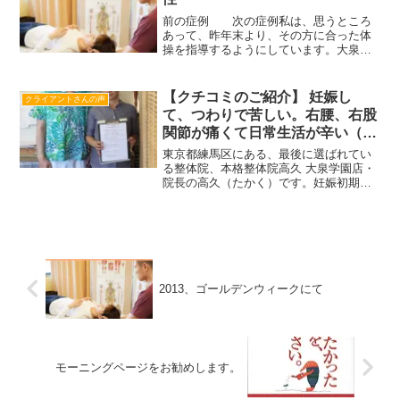
前の症例 次の症例私は、思うところ
あって、昨年末より、その方に合った体
操を指導するようにしています。大泉学
園町から、小野崎初子さん（仮名•6９
歳）がお見えになりました。膝が痛くて
歩くのが大変で、変形して歩けなくなっ
【クチコミのご紹介】 妊娠し
クライアントさんの声
たらどうなるのか心配で不...
て、つわりで苦しい。右腰、右股
関節が痛くて日常生活が辛い（３
４歳・女性）
東京都練馬区にある、最後に選ばれてい
る整体院、本格整体院高久 大泉学園店・
院長の高久（たかく）です。妊娠初期の
あたりから匂いに敏感になり、だんだん
つわりが酷くなりよだれづわりと呼ばれ
る症状にまでなりましたが、元氣に回復
され、無事出産されたク...
2013、ゴールデンウィークにて
モーニングページをお勧めします。