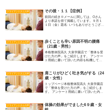
ィッターにKさん（５８歳女性）のことを
書かせて頂きました。
………………………………………………
その後・１１【症例】
クライアントさんの声
…………………………………………...
前回の続き※メールに関しては、Oさん
より承諾を得て掲載しています。９月１
１日（金）題名: いつもありがとうござい
ます。お陰様で、元気にすごさせて頂い
ております。また、高久先生のブログを
楽しみに拝見させて頂いております。と
ころで、娘ですが、富...
歩くことも辛い原因不明の腰痛
クライアントさんの声
（21歳・男性）
本格整体院高久 大泉学園店で「整体を受
けた方の声」をご紹介します。 アンケー
ト用紙に書いて頂いた内容を転機してお
りますが、 表現等一部変更して記載して
いる場合もあります。また、個人情報を
保護するため、ご記入頂いたお名前はア
肩こりがひどく吐き気がする（24
クライアントさんの声
ルファベットの頭文...
歳・女性）
トップページ本格整体院高久 大泉学園店
で「整体を受けた方の声」をご紹介しま
す。 アンケート用紙に書いて頂いた内容
を転機しておりますが、 表現等一部変更
して記載している場合もあります。ま
た、個人情報を保護するため、ご記入頂
体操の効果がでました6９歳・女
クライアントさんの声
いたお名前はアルファ...
性