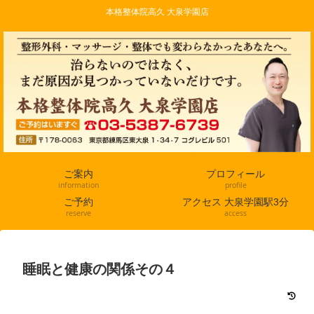
本格整体院高久 大泉学園店
ご案内
プロフィール
information
profile
ご予約
アクセス 大泉学園駅3分
reserve
access
睡眠と健康の関係その４