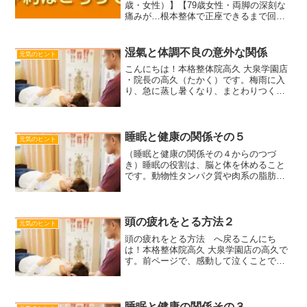
歳・女性）】【79歳女性・両脚の深刻な
痛みが…根本整体で正座できるまで回
復！】【大泉学園で首こり・首の痛みを
治療できる整体を探している方へ】【病
院で恥骨結合離開と診断されましたが】
湿氣と体調不良の意外な関係
元気のヒント
【必見！正し...
こんにちは！本格整体院高久 大泉学園店
・院長の高久（たかく）です。梅雨に入
り、急に蒸し暑くなり、まとわりつくよ
うな湿気が気になる季節になりました
ね。６月に入ってから立て続けに３名の
初診の方が、「顔が熱いのに手足は冷た
い」「暑いのに汗が出な...
睡眠と健康の関係その５
元気のヒント
（睡眠と健康の関係その４からのつづ
き）睡眠の役割は、脳と体を休めること
です。動物性タンパク質や肉系の脂肪を
含んだ食材は消化に悪い。と書きました
が、実は、調理方法でもっと悪くなるこ
とがあります。それは揚げたり炒めたり
することです。上記の方法で...
頭の疲れをとる方法２
元気のヒント
頭の疲れをとる方法 へ戻るこんにち
は！本格整体院高久 大泉学園店の高久で
す。前ページで、感動して泣くことで脳
のストレス物質が流されると書きまし
た。同じようなことを書かれている記事
がありましたので、掲載します。【人の
心に灯をともす】より引用…...
睡眠と健康の関係その３