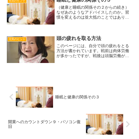
元気のヒント
（健康と睡眠の関係その２からの続き）
なぜあのようなアドバイスしたのか。習
慣を変えるのは並大抵のことではありま
せん。なので心と体の連動性を利用した
のです。人は、うれしい、楽しい、ある
いは幸せな状態を体で表現すると、心も
連動して同じように感じま...
頭の疲れを取る方法
元気のヒント
このページには、自分で頭の疲れをとる
方法が書かれています。戦前は肉体労働
が多かったですが、戦後は頭脳労働が増
えています。そしてなんと、現代の1日の
情報量は、江戸時代の1年分の情報量だそ
うです。すごいと思いませんか？いきな
り人の脳は変わりませ...
睡眠と健康の関係その３
開業へのカウントダウン９・パソコン復
旧