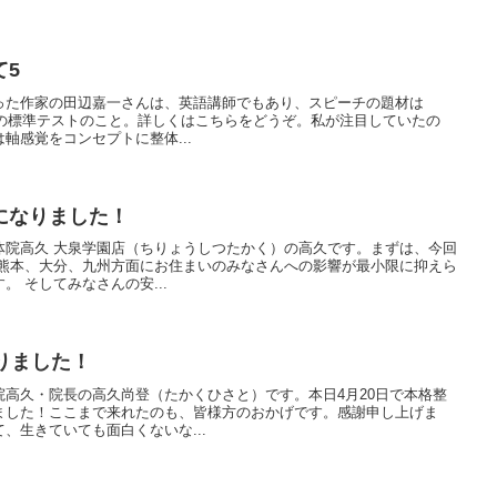
て5
った作家の田辺嘉一さんは、英語講師でもあり、スピーチの題材は
は英語の標準テストのこと。詳しくはこちらをどうぞ。私が注目していたの
軸感覚をコンセプトに整体...
になりました！
体院高久 大泉学園店（ちりょうしつたかく）の高久です。まずは、今回
 熊本、大分、九州方面にお住まいのみなさんへの影響が最小限に抑えら
 そしてみなさんの安...
りました！
高久・院長の高久尚登（たかくひさと）です。本日4月20日で本格整
ました！ここまで来れたのも、皆様方のおかげです。感謝申し上げま
、生きていても面白くないな...