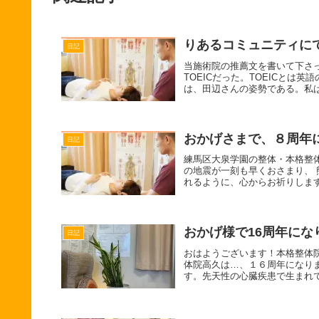
りあるコミュニティに
日記
当施術院の推薦文を書いて下さ
TOEICだった。TOEICと
は、田辺さんの姿勢である。私は
おかげさまで、８周年
日記
練馬区大泉学園の整体・本格整
の地震が一刻も早くおさまり、
れるように、心からお祈りします。
おかげ様で16周年にな
日記
おはようございます！本格整体院
体院高久は…、１６周年になり
す。先天性の心臓疾患で生まれて