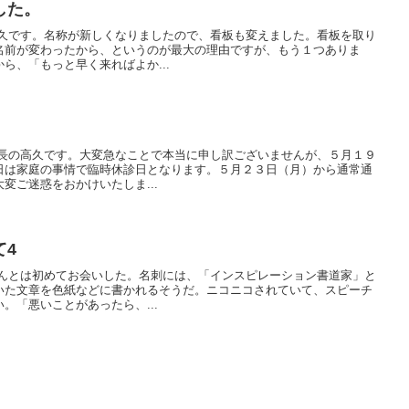
した。
高久です。名称が新しくなりましたので、看板も変えました。看板を取り
名前が変わったから、というのが最大の理由ですが、もう１つありま
ら、「もっと早く来ればよか...
院長の高久です。大変急なことで本当に申し訳ございませんが、５月１９
日は家庭の事情で臨時休診日となります。５月２３日（月）から通常通
変ご迷惑をおかけいたしま...
て4
さんとは初めてお会いした。名刺には、「インスピレーション書道家」と
いた文章を色紙などに書かれるそうだ。ニコニコされていて、スピーチ
。「悪いことがあったら、...