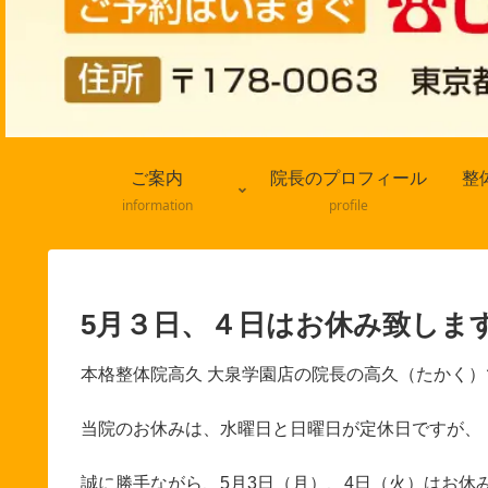
ご案内
院長のプロフィール
整
information
profile
5月３日、４日はお休み致しま
本格整体院高久 大泉学園店の院長の高久（たかく）
当院のお休みは、水曜日と日曜日が定休日ですが、
誠に勝手ながら、5月3日（月）、4日（火）はお休