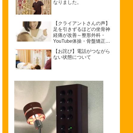
なりました。
【クライアントさんの声】
足を引きずるほどの坐骨神
経痛が改善～整形外科・
YouTube体操・骨盤矯正で
もダメだった私が普通に歩
【お詫び】電話がつながら
けるまで～坐骨神経痛を治
ない状態について
療できる整体を探している
方へ