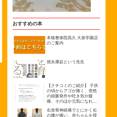
おすすめの本
本格整体院高久 大泉学園店
のご案内
徳永康起という先生
【クチコミのご紹介】 子供
の頃からアゴが痛く、突然
の頻脈発作や吐き気や腹
痛、そのほか元気になれな
い、などで悩んでいたが病
右坐骨神経痛でとにかく右
院では原因不明を診断され
の腰が痛い、赤ちゃんを授
た。（33歳・女性）