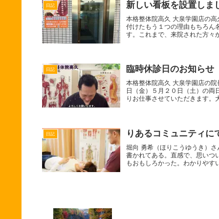
新しい看板を設置しま
日記
本格整体院高久 大泉学園店の
付けたもう１つの理由もちろん
す。これまで、来院された方々か
臨時休診日のお知らせ
日記
本格整体院高久 大泉学園店の
日（金）５月２０日（土）の両
りお仕事させていただきます。大
りあるコミュニティに
日記
堀向 勇希（ほりこうゆうき）
書かれてある。直感で、思いつ
もおもしろかった。わかりやすい