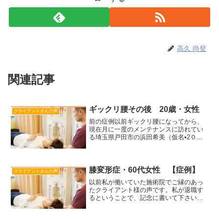
高久 尚登
関連記事
ギックリ腰その後 20歳・女性
クライアントさんの声
前の症例以前ギックリ腰になってから、
現在月に一度のメンテナンスに訪れてい
る埼玉県戸田市の浜田希美（仮名•2０
歳 女性）さんから、お手紙をいただき
ました。「先生のおかげで、ちっとも腰
いたくなくなりました！ぜひ掲載してく
ださい！」その言葉を聞い...
膝変形症・60代女性 【症例】
クライアントさんの声
以前私が働いていた施術院でご縁のあっ
たクライアント様の声です。私が退職す
るということで、記念に書いて下さいま
した。有り難いことです。エネルギーが
湧いてきます。この場を借りてお礼を申