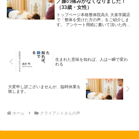
／膝の痛みがなくなりました！
（33歳・女性）
トップページ本格整体院高久 大泉学園店
で「整体を受けた方の声」をご紹介しま
す。 アンケート用紙に書いて頂いた内容
を転機しておりますが、 表現等一部変更
して記載している場合もあります。ま
た、個人情報を保護するため、ご記入頂
いたお名前はアルファ...
生まれた意味を知れば、人は一瞬で変わ
れる
大変申し訳ございませんが、臨時休業を
致します。
ホーム
クライアントさんの声