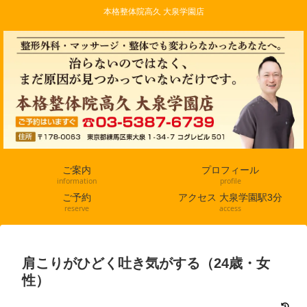
本格整体院高久 大泉学園店
ご案内
プロフィール
information
profile
ご予約
アクセス 大泉学園駅3分
reserve
access
肩こりがひどく吐き気がする（24歳・女
性）