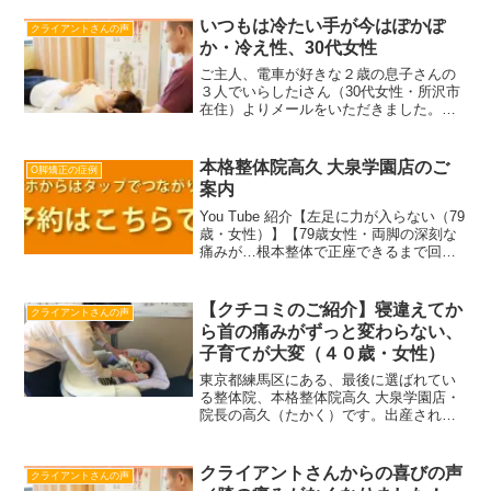
し上げます。ありがとうございます。ク
ライアント様の声 200...
いつもは冷たい手が今はぽかぽ
クライアントさんの声
か・冷え性、30代女性
ご主人、電車が好きな２歳の息子さんの
３人でいらしたiさん（30代女性・所沢市
在住）よりメールをいただきました。ク
ライアントさんの声として掲載します。
※メール掲載についてはiさんより許可を
得ております。伺った帰りに飯能へ向か
本格整体院高久 大泉学園店のご
O脚矯正の症例
い、たくさん電車を...
案内
You Tube 紹介【左足に力が入らない（79
歳・女性）】【79歳女性・両脚の深刻な
痛みが…根本整体で正座できるまで回
復！】【大泉学園で首こり・首の痛みを
治療できる整体を探している方へ】【病
院で恥骨結合離開と診断されましたが】
【クチコミのご紹介】寝違えてか
クライアントさんの声
【必見！正し...
ら首の痛みがずっと変わらない、
子育てが大変（４０歳・女性）
東京都練馬区にある、最後に選ばれてい
る整体院、本格整体院高久 大泉学園店・
院長の高久（たかく）です。出産されて
から、首を寝違えてしまい、首が痛くて
右に振り向くこともできなくなった方か
らのクチコミをご紹介します。Q.今まで
クライアントさんからの喜びの声
クライアントさんの声
の経緯・辛さをエピソ...